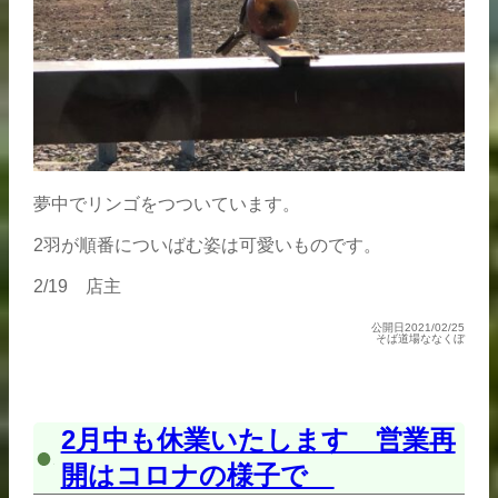
夢中でリンゴをつついています。
2羽が順番についばむ姿は可愛いものです。
2/19 店主
公開日2021/02/25
そば道場ななくぼ
2月中も休業いたします 営業再
開はコロナの様子で