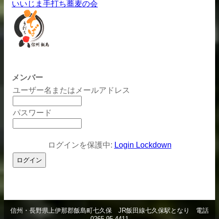
いいじま手打ち蕎麦の会
メンバー
ユーザー名またはメールアドレス
パスワード
ログインを保護中:
Login Lockdown
信州・長野県
上伊那郡飯島町七久保
JR飯田線七久保駅となり
電話
0265-95-4411