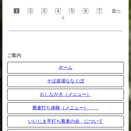
1
2
3
4
5
6
7
次へ
»
ご案内
ホーム
そば道場ななくぼ
おしながき（メニュー）
蕎麦打ち体験（メニュー）
いいじま手打ち蕎麦の会 について