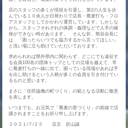
店のスタッフの多くが現役を引退し、第2の人生を歩
んでいる１０余人が日替わりで店長・蕎麦打ち・フロ
アスタッフとしてかかわり運営しています。しかしな
がら、スタッフそれぞれの体調・義理などで人手の確
保ができない時があります。 そんな折、熊谷会長に
は、「困ったらいつでも協力するから言ってほしい」
と洗い場に立ち助けていただいております。
求められれば県外県内に関わらず、どこにでも遠征す
る会員100名の団体トップとしての立場を越えて、常
に蕎麦打ちの一線に出て、困っている現場があれば手
を出し助けるという人柄が多くの会員を引き付けてい
るものと思います。
まさに「住民協働の町づくり」の範となる活動に敬意
を表します。
いつまでも、お元気で「蕎麦の里づくり」の前線で活
躍されますことをお祈り申し上げます。
２０２１/７/２５ 店主 折山誠