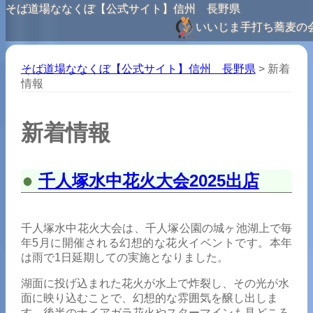
そば道場ななくぼ【公式サイト】信州 長野県
いいじま手打ち蕎麦の
そば道場ななくぼ【公式サイト】信州 長野県
>
新着
情報
新着情報
千人塚水中花火大会2025出店
千人塚水中花火大会は、千人塚公園の城ヶ池湖上で毎
年5月に開催される幻想的な花火イベントです。本年
は雨で1日延期しての実施となりました。
湖面に投げ込まれた花火が水上で炸裂し、その光が水
面に映り込むことで、幻想的な雰囲気を醸し出しま
す。後半のナイアガラ花火やスターマインも見どころ