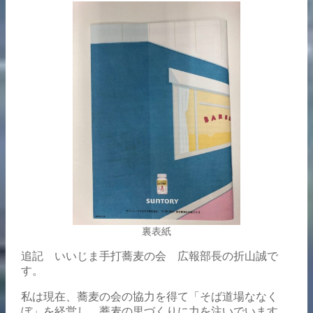
裏表紙
追記 いいじま手打蕎麦の会 広報部長の折山誠で
す。
私は現在、蕎麦の会の協力を得て「そば道場ななく
ぼ」を経営し、蕎麦の里づくりに力を注いでいます。