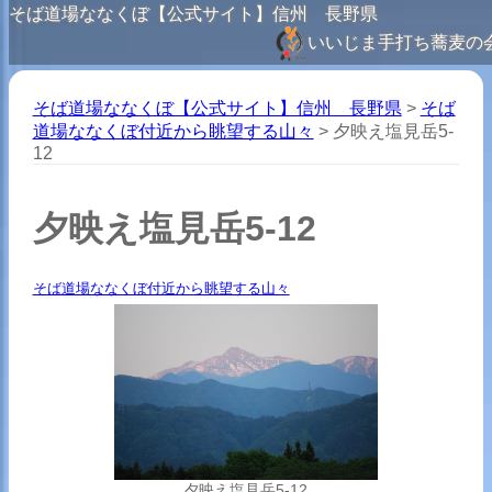
そば道場ななくぼ【公式サイト】信州 長野県
いいじま手打ち蕎麦の
そば道場ななくぼ【公式サイト】信州 長野県
>
そば
道場ななくぼ付近から眺望する山々
>
夕映え塩見岳5-
12
夕映え塩見岳5-12
そば道場ななくぼ付近から眺望する山々
夕映え塩見岳5-12