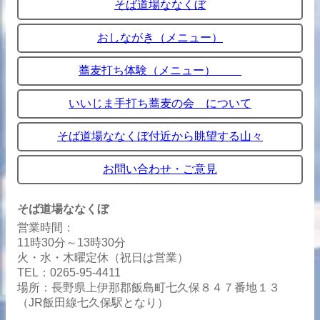
そば道場ななくぼ
おしながき（メニュー）
蕎麦打ち体験（メニュー）
いいじま手打ち蕎麦の会 について
そば道場ななくぼ付近から眺望する山々
お問い合わせ・ご意見
そば道場ななくぼ
営業時間：
11時30分～13時30分
火・水・木曜定休（祝日は営業）
TEL：0265-95-4411
場所：長野県上伊那郡飯島町七久保８４７番地１３
（JR飯田線七久保駅となり）