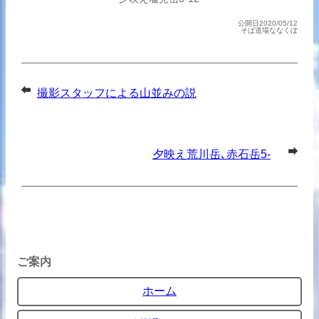
公開日2020/05/12
そば道場ななくぼ
撮影スタッフによる山並みの説
明
夕映え荒川岳､赤石岳5-
12
ご案内
ホーム