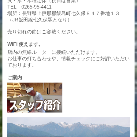
火・水・木曜定休（祝日は営業）
TEL：0265-95-4411
場所：長野県上伊那郡飯島町七久保８４７番地１３
（JR飯田線七久保駅となり）
売り切れの節はご容赦ください。
WiFi 使えます。
店内の無線ルーターに接続いただけます。
お仕事の打ち合わせや、情報チェックにご好評いただい
ております。
ご案内