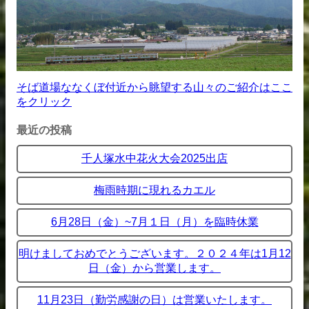
そば道場ななくぼ付近から眺望する山々のご紹介はここ
をクリック
最近の投稿
千人塚水中花火大会2025出店
梅雨時期に現れるカエル
6月28日（金）~7月１日（月）を臨時休業
明けましておめでとうございます。２０２４年は1月12
日（金）から営業します。
11月23日（勤労感謝の日）は営業いたします。