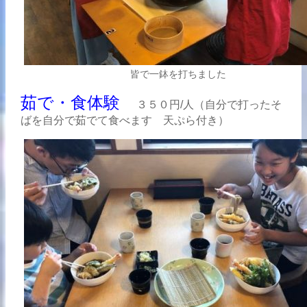
皆で一鉢を打ちました
茹で・食体験
３５０円/人（自分で打ったそ
ばを自分で茹でて食べます 天ぷら付き）