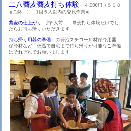
二八蕎麦蕎麦打ち体験
４,000円（５００
ｇ/1鉢 ） 1組５人以内の交代作業可
蕎麦の仕上がり
約5人前 蕎麦打ち体験だけでし
たらお持ち帰りいただきます。
持ち帰り用器の準備
の発泡スチロール材保冷用器
保冷材など 低温で自宅まで持ち帰りが可能なご準備
はそれぞれでお願いまします