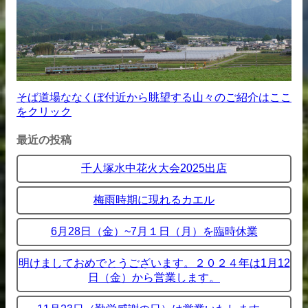
そば道場ななくぼ付近から眺望する山々のご紹介はここ
をクリック
最近の投稿
千人塚水中花火大会2025出店
梅雨時期に現れるカエル
6月28日（金）~7月１日（月）を臨時休業
明けましておめでとうございます。２０２４年は1月12
日（金）から営業します。